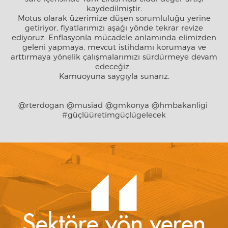
kaydedilmiştir.
Motus olarak üzerimize düşen sorumluluğu yerine
getiriyor, fiyatlarımızı aşağı yönde tekrar revize
ediyoruz. Enflasyonla mücadele anlamında elimizden
geleni yapmaya, mevcut istihdamı korumaya ve
arttırmaya yönelik çalışmalarımızı sürdürmeye devam
edeceğiz.
Kamuoyuna saygıyla sunarız.
@rterdogan @musiad @gmkonya @hmbakanligi
#güçlüüretimgüçlügelecek
Sektöre yön veren