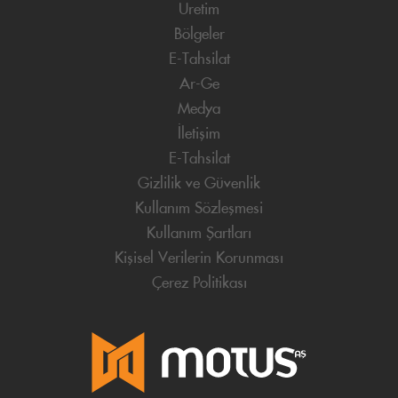
Üretim
Bölgeler
E-Tahsilat
Ar-Ge
Medya
İletişim
E-Tahsilat
Gizlilik ve Güvenlik
Kullanım Sözleşmesi
Kullanım Şartları
Kişisel Verilerin Korunması
Çerez Politikası