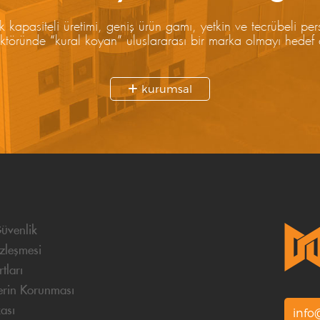
 kapasiteli üretimi, geniş ürün gamı, yetkin ve tecrübeli per
öründe “kural koyan” uluslararası bir marka olmayı hedef o
kurumsal
Güvenlik
zleşmesi
tları
lerin Korunması
kası
inf