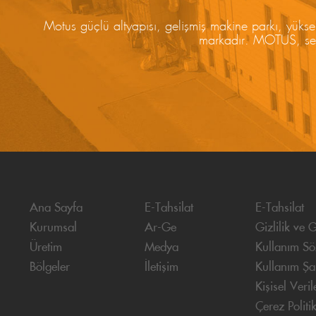
Motus güçlü altyapısı, gelişmiş makine parkı, yüksek
markadır. MOTUS, sekt
Ana Sayfa
E-Tahsilat
E-Tahsilat
Kurumsal
Ar-Ge
Gizlilik ve 
Üretim
Medya
Kullanım Sö
Bölgeler
İletişim
Kullanım Şar
Kişisel Veri
Çerez Politi