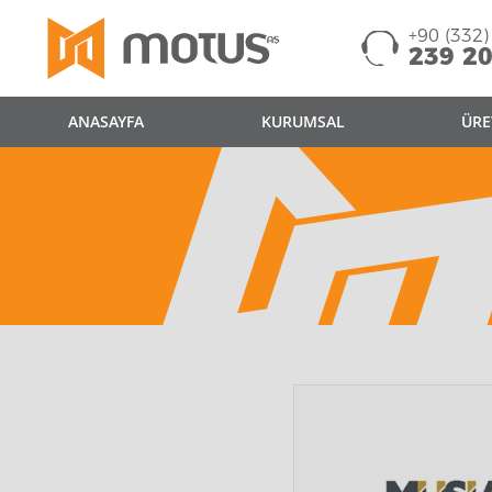
+90 (332)
239 20
ANASAYFA
KURUMSAL
ÜRE