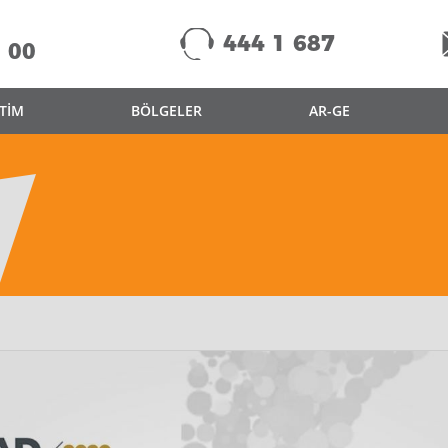
444 1 687
 00
TİM
BÖLGELER
AR-GE