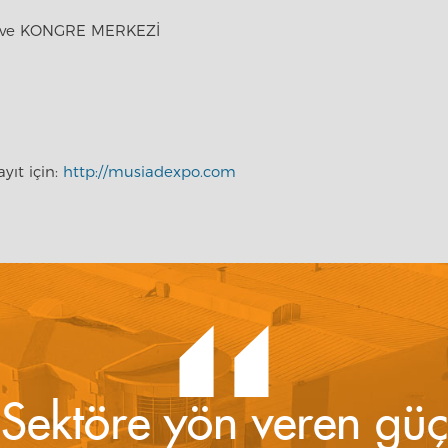
 ve KONGRE MERKEZİ
yıt için: 
http://musiadexpo.com
Sektöre yön veren güç