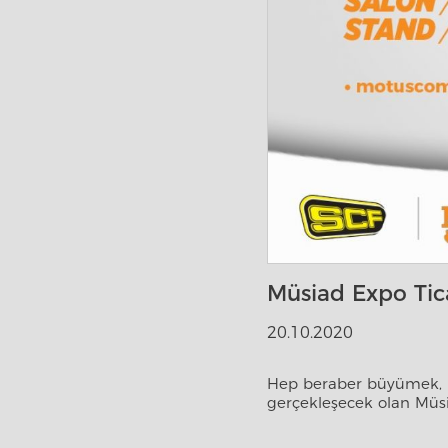
Müsiad Expo Tica
20.10.2020
Hep beraber büyümek, ül
gerçekleşecek olan Müsi