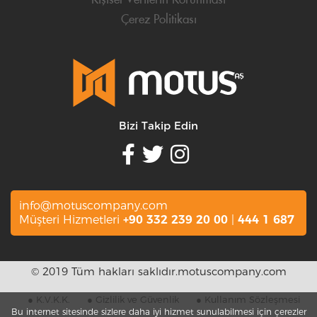
Kişisel Verilerin Korunması
Çerez Politikası
Bizi Takip Edin
info@motuscompany.com
Müşteri Hizmetleri
+90 332 239 20 00
|
444 1 687
© 2019 Tüm hakları saklıdır.motuscompany.com
● K.V.K.K.
● Gizlilik ve Güvenlik
● Kullanım Sözleşmesi
Bu internet sitesinde sizlere daha iyi hizmet sunulabilmesi için çerezler