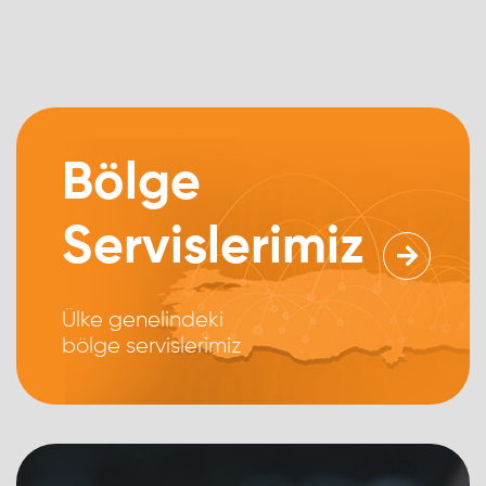
Bölge
Servislerimiz
Ülke genelindeki
bölge servislerimiz